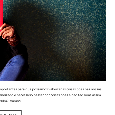
importantes para que possamos valorizar as coisas boas nas nossas
endizado é necessário passar por coisas boas e não tão boas assim
ia ruim? Vamos…